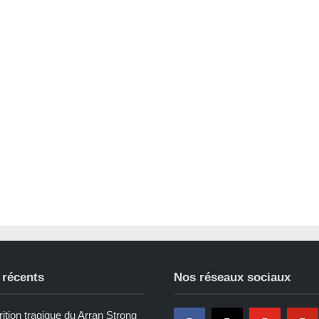
 récents
Nos réseaux sociaux
ition tragique du Arran Strong