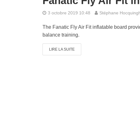
Fanatic Fly Air Fit i
3 octobre 2019 10:48
Stéphane Hocquing
The Fanatic Fly Air Fit inflatable board prov
balance training.
LIRE LA SUITE