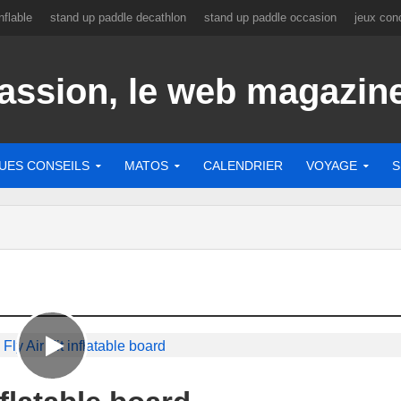
flable
stand up paddle decathlon
stand up paddle occasion
jeux con
UES CONSEILS
MATOS
CALENDRIER
VOYAGE
S