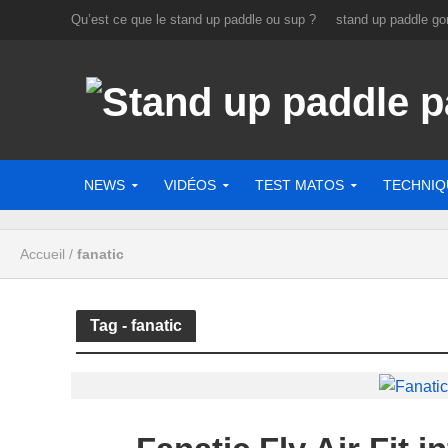
Qu’est ce que le stand up paddle ou sup ?
stand up paddle gon
NEWS
VIDÉOS
TEST MATOS
TECHNIQ
Accueil
/
fanatic
Tag - fanatic