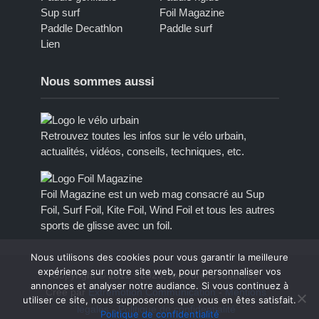
Sup surf
Foil Magazine
Paddle Decathlon
Paddle surf
Lien
Nous sommes aussi
Retrouvez toutes les infos sur le vélo urbain,
actualités, vidéos, conseils, techniques, etc.
Foil Magazine est un web mag consacré au Sup
Foil, Surf Foil, Kite Foil, Wind Foil et tous les autres
sports de glisse avec un foil.
Nous utilisons des cookies pour vous garantir la meilleure
expérience sur notre site web, pour personnaliser vos
Copyright © 2012 - 2023, tous droits réservés.
annonces et analyser notre audiance. Si vous continuez à
Créé par
Extremotion Communication
-
Mentions
utiliser ce site, nous supposerons que vous en êtes satisfait.
légales
-
Politique de confidentialité
Politique de confidentialité