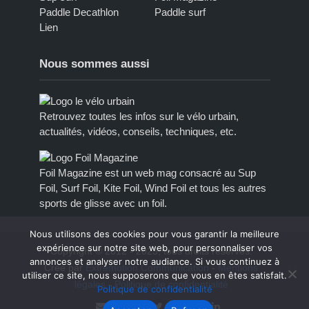
Paddle Decathlon
Paddle surf
Lien
Nous sommes aussi
Retrouvez toutes les infos sur le vélo urbain,
actualités, vidéos, conseils, techniques, etc.
Foil Magazine est un web mag consacré au Sup
Foil, Surf Foil, Kite Foil, Wind Foil et tous les autres
sports de glisse avec un foil.
Nous utilisons des cookies pour vous garantir la meilleure
expérience sur notre site web, pour personnaliser vos
Copyright © 2012 - 2023, tous droits réservés.
annonces et analyser notre audiance. Si vous continuez à
Créé par
Extremotion Communication
-
Mentions
utiliser ce site, nous supposerons que vous en êtes satisfait.
légales
-
Politique de confidentialité
Politique de confidentialité