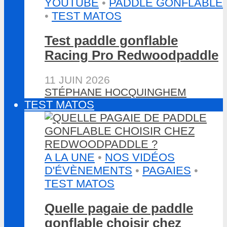
YOUTUBE
•
PADDLE GONFLABLE
•
TEST MATOS
Test paddle gonflable
Racing Pro Redwoodpaddle
11 JUIN 2026
STÉPHANE HOCQUINGHEM
TEST MATOS
A LA UNE
•
NOS VIDÉOS
D'ÉVÈNEMENTS
•
PAGAIES
•
TEST MATOS
Quelle pagaie de paddle
gonflable choisir chez