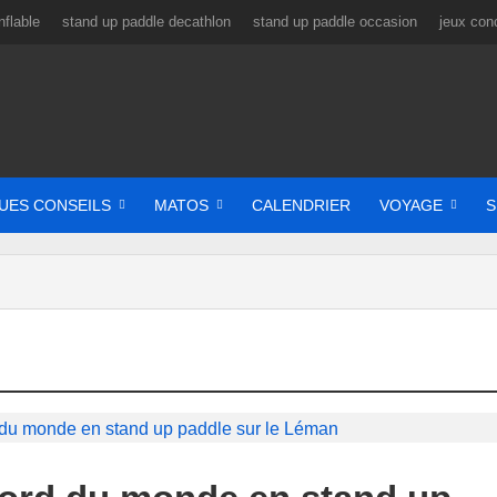
flable
stand up paddle decathlon
stand up paddle occasion
jeux con
UES CONSEILS
MATOS
CALENDRIER
VOYAGE
S