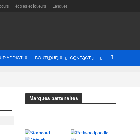
cours
écoles et loueurs
Langues
UP ADDICT
BOUTIQUE
CONTACT
Marques partenaires