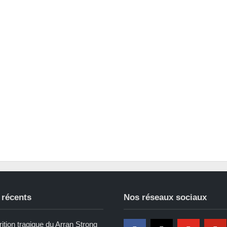
 récents
Nos réseaux sociaux
ition tragique du Arran Strong