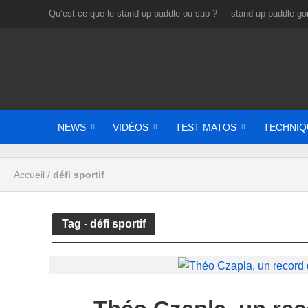
Qu’est ce que le stand up paddle ou sup ?
stand up paddle gon
NEWS
VIDÉOS
TEST MATOS
TECHNIQ
Accueil
/
défi sportif
Tag - défi sportif