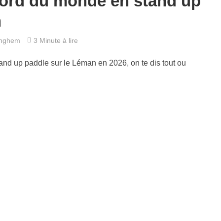
cord du monde en stand up
n
inghem
3 Minute à lire
nd up paddle sur le Léman en 2026, on te dis tout ou