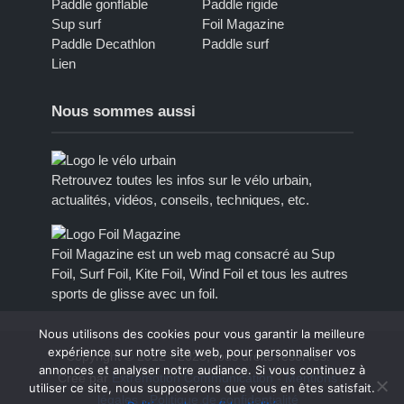
Paddle gonflable
Paddle rigide
Sup surf
Foil Magazine
Paddle Decathlon
Paddle surf
Lien
Nous sommes aussi
Retrouvez toutes les infos sur le vélo urbain,
actualités, vidéos, conseils, techniques, etc.
Foil Magazine est un web mag consacré au Sup
Foil, Surf Foil, Kite Foil, Wind Foil et tous les autres
sports de glisse avec un foil.
Nous utilisons des cookies pour vous garantir la meilleure
expérience sur notre site web, pour personnaliser vos
Copyright © 2012 - 2023, tous droits réservés.
annonces et analyser notre audiance. Si vous continuez à
Créé par
Extremotion Communication
-
Mentions
utiliser ce site, nous supposerons que vous en êtes satisfait.
légales
-
Politique de confidentialité