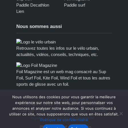
Paddle Decathlon
Paddle surf
Lien
Nous sommes aussi
Retrouvez toutes les infos sur le vélo urbain,
actualités, vidéos, conseils, techniques, etc.
Foil Magazine est un web mag consacré au Sup
Foil, Surf Foil, Kite Foil, Wind Foil et tous les autres
sports de glisse avec un foil.
Nous utilisons des cookies pour vous garantir la meilleure
expérience sur notre site web, pour personnaliser vos
Copyright © 2012 - 2023, tous droits réservés.
annonces et analyser notre audiance. Si vous continuez à
Créé par
Extremotion Communication
-
Mentions
utiliser ce site, nous supposerons que vous en êtes satisfait.
légales
-
Politique de confidentialité
Politique de confidentialité