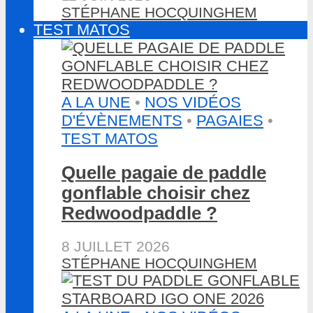
STÉPHANE HOCQUINGHEM
TEST MATOS
A LA UNE
•
NOS VIDÉOS
D'ÉVÈNEMENTS
•
PAGAIES
•
TEST MATOS
Quelle pagaie de paddle
gonflable choisir chez
Redwoodpaddle ?
8 JUILLET 2026
STÉPHANE HOCQUINGHEM