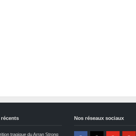
 récents
Nos réseaux sociaux
ition tragique du Arran Strong