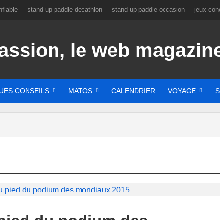
flable
stand up paddle decathlon
stand up paddle occasion
jeux con
UES CONSEILS
MATOS
CALENDRIER
VOYAGE
S