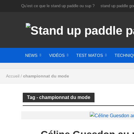
Qu’est ce que le stand up paddle ou sup ?
stand up paddle gon
NEWS
VIDÉOS
TEST MATOS
TECHNIQ
Accueil
/
championnat du mode
Tag - championnat du mode