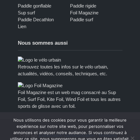
Paddle gonflable
Paddle rigide
Sup surf
Foil Magazine
Paddle Decathlon
Paddle surf
Lien
Nous sommes aussi
Retrouvez toutes les infos sur le vélo urbain,
actualités, vidéos, conseils, techniques, etc.
Foil Magazine est un web mag consacré au Sup
Foil, Surf Foil, Kite Foil, Wind Foil et tous les autres
sports de glisse avec un foil.
Nous utilisons des cookies pour vous garantir la meilleure
expérience sur notre site web, pour personnaliser vos
Copyright © 2012 - 2023, tous droits réservés.
annonces et analyser notre audiance. Si vous continuez à
Créé par
Extremotion Communication
-
Mentions
utiliser ce site, nous supposerons que vous en êtes satisfait.