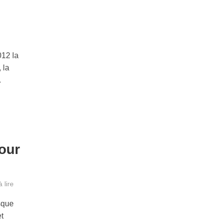
012 la
 la
.
our
 lire
sque
t