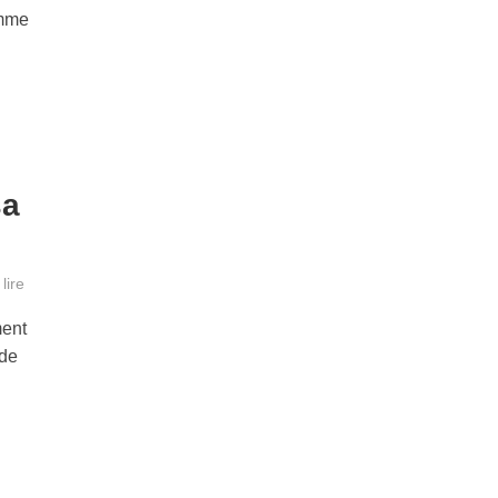
omme
sa
lire
ment
 de