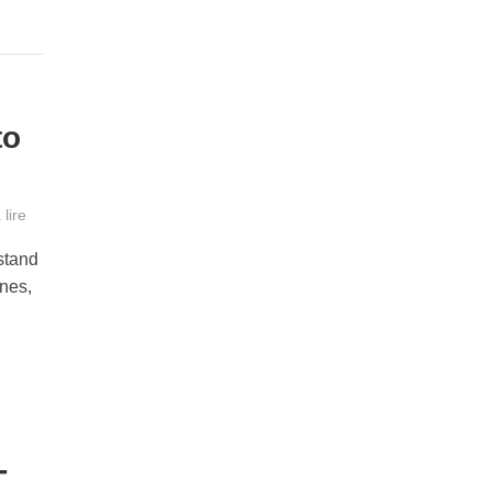
to
lire
stand
ines,
-