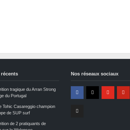
 récents
Nos réseaux sociaux
ition tragique du Arran Strong
ge du Portugal
e Tohic Casareggio champion
ope de SUP surf
ition de 2 pratiquants de
e sur le Walensee