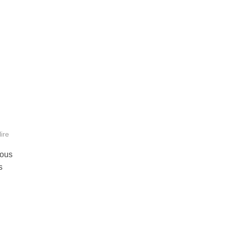
ire
vous
s