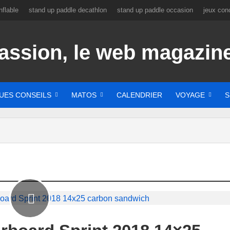
flable
stand up paddle decathlon
stand up paddle occasion
jeux con
UES CONSEILS
MATOS
CALENDRIER
VOYAGE
S