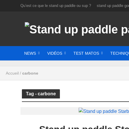
Qu’est ce que le stand up paddle ou sup ?
stand up paddle gon
NEWS
VIDÉOS
TEST MATOS
TECHNIQ
Accueil
/
carbone
Tag - carbone