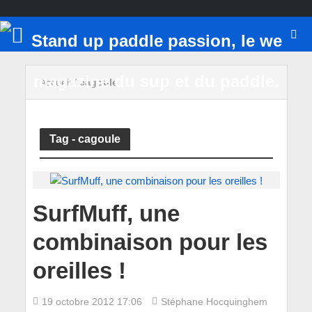
Accueil
/
cagoule
Tag - cagoule
SurfMuff, une
combinaison pour les
oreilles !
19 octobre 2012 17:06
Stéphane Hocquinghem