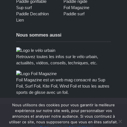
Paddle gonflable
Paddle rigide
Sup surf
Foil Magazine
Paddle Decathlon
Paddle surf
Lien
Nous sommes aussi
Retrouvez toutes les infos sur le vélo urbain,
actualités, vidéos, conseils, techniques, etc.
Foil Magazine est un web mag consacré au Sup
Foil, Surf Foil, Kite Foil, Wind Foil et tous les autres
sports de glisse avec un foil.
Nous utilisons des cookies pour vous garantir la meilleure
expérience sur notre site web, pour personnaliser vos
Copyright © 2012 - 2023, tous droits réservés.
annonces et analyser notre audiance. Si vous continuez à
Créé par
Extremotion Communication
-
Mentions
utiliser ce site, nous supposerons que vous en êtes satisfait.
légales
-
Politique de confidentialité