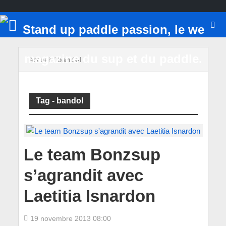
Accueil
/
bandol
Tag - bandol
Le team Bonzsup
s’agrandit avec
Laetitia Isnardon
19 novembre 2013 08:00