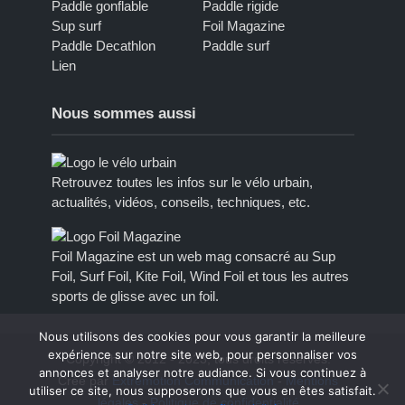
Paddle gonflable
Paddle rigide
Sup surf
Foil Magazine
Paddle Decathlon
Paddle surf
Lien
Nous sommes aussi
Retrouvez toutes les infos sur le vélo urbain,
actualités, vidéos, conseils, techniques, etc.
Foil Magazine est un web mag consacré au Sup
Foil, Surf Foil, Kite Foil, Wind Foil et tous les autres
sports de glisse avec un foil.
Nous utilisons des cookies pour vous garantir la meilleure
expérience sur notre site web, pour personnaliser vos
Copyright © 2012 - 2023, tous droits réservés.
annonces et analyser notre audiance. Si vous continuez à
Créé par
Extremotion Communication
-
Mentions
utiliser ce site, nous supposerons que vous en êtes satisfait.
légales
-
Politique de confidentialité