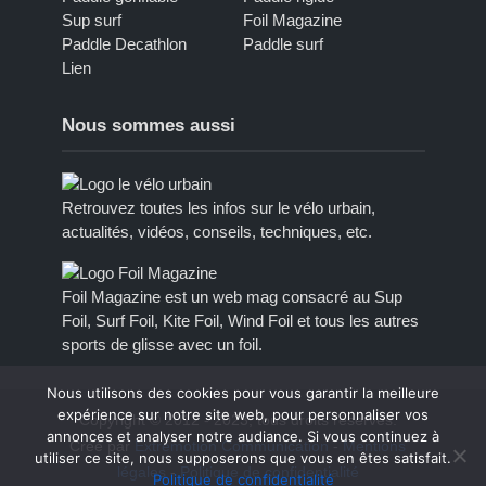
Sup surf
Foil Magazine
Paddle Decathlon
Paddle surf
Lien
Nous sommes aussi
Retrouvez toutes les infos sur le vélo urbain,
actualités, vidéos, conseils, techniques, etc.
Foil Magazine est un web mag consacré au Sup
Foil, Surf Foil, Kite Foil, Wind Foil et tous les autres
sports de glisse avec un foil.
Nous utilisons des cookies pour vous garantir la meilleure
expérience sur notre site web, pour personnaliser vos
Copyright © 2012 - 2023, tous droits réservés.
annonces et analyser notre audiance. Si vous continuez à
Créé par
Extremotion Communication
-
Mentions
utiliser ce site, nous supposerons que vous en êtes satisfait.
légales
-
Politique de confidentialité
Politique de confidentialité