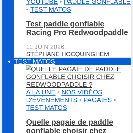
YOUTUBE
•
PADDLE GONFLABLE
•
TEST MATOS
Test paddle gonflable
Racing Pro Redwoodpaddle
11 JUIN 2026
STÉPHANE HOCQUINGHEM
TEST MATOS
A LA UNE
•
NOS VIDÉOS
D'ÉVÈNEMENTS
•
PAGAIES
•
TEST MATOS
Quelle pagaie de paddle
gonflable choisir chez