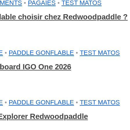
EMENTS
•
PAGAIES
•
TEST MATOS
flable choisir chez Redwoodpaddle ?
E
•
PADDLE GONFLABLE
•
TEST MATOS
arboard IGO One 2026
E
•
PADDLE GONFLABLE
•
TEST MATOS
e Explorer Redwoodpaddle