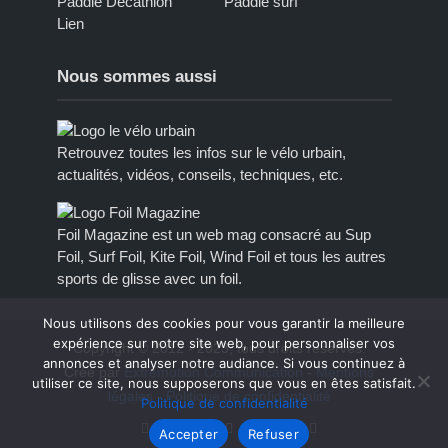
Paddle Decathlon
Paddle surf
Lien
Nous sommes aussi
Retrouvez toutes les infos sur le vélo urbain,
actualités, vidéos, conseils, techniques, etc.
Foil Magazine est un web mag consacré au Sup
Foil, Surf Foil, Kite Foil, Wind Foil et tous les autres
sports de glisse avec un foil.
Nous utilisons des cookies pour vous garantir la meilleure
expérience sur notre site web, pour personnaliser vos
Copyright © 2012 - 2023, tous droits réservés.
annonces et analyser notre audiance. Si vous continuez à
Créé par
Extremotion Communication
-
Mentions
utiliser ce site, nous supposerons que vous en êtes satisfait.
légales
-
Politique de confidentialité
Politique de confidentialité
Accepter
Refuser