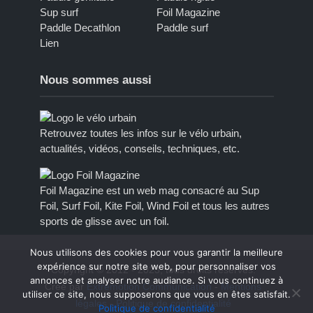
Sup surf
Foil Magazine
Paddle Decathlon
Paddle surf
Lien
Nous sommes aussi
Retrouvez toutes les infos sur le vélo urbain,
actualités, vidéos, conseils, techniques, etc.
Foil Magazine est un web mag consacré au Sup
Foil, Surf Foil, Kite Foil, Wind Foil et tous les autres
sports de glisse avec un foil.
Nous utilisons des cookies pour vous garantir la meilleure
expérience sur notre site web, pour personnaliser vos
Copyright © 2012 - 2023, tous droits réservés.
annonces et analyser notre audiance. Si vous continuez à
Créé par
Extremotion Communication
-
Mentions
utiliser ce site, nous supposerons que vous en êtes satisfait.
légales
-
Politique de confidentialité
Politique de confidentialité