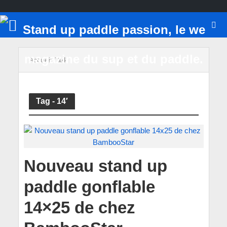
Accueil
/
14'
Tag - 14′
Nouveau stand up
paddle gonflable
14×25 de chez