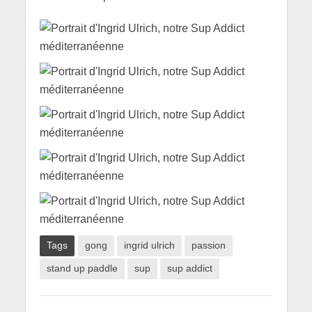
Tags
gong
ingrid ulrich
passion
stand up paddle
sup
sup addict