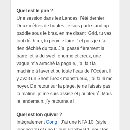
Quel est le pire ?
Une session dans les Landes, l’été dernier !
Deux mètres de houles, je suis parti stand up
paddle sous le bras, en me disant “Grid, tu vas
tout déchirer, tu peux le faire !” et puis je n’ai
rien déchiré du tout. J’ai passé fièrement la
barre, et là du swell énorme et creux, une
vague m’a arraché la pagaie, j’ai fait la
machine à laver et bu toute l’eau de l’Océan. Il
y avait un Short Break monstrueux, j’ai failli me
noyer. De retour sur la plage, je ne faisais pas
la maline, je me suis assise et j’ai pleuré. Mais
le lendemain, j’y retournais !
Quel est ton quiver ?
Intégralement
Gong
! J’ai une NFA 10′ (style
longboard) et une Cloud Bamby 9,1′ pour les