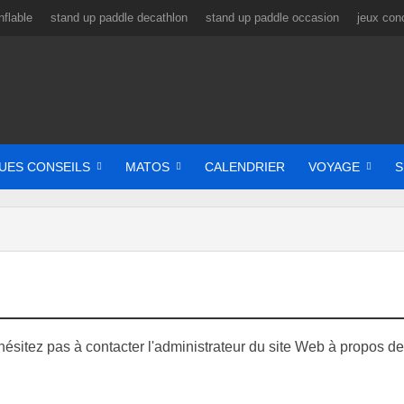
flable
stand up paddle decathlon
stand up paddle occasion
jeux con
UES CONSEILS
MATOS
CALENDRIER
VOYAGE
S
N'hésitez pas à contacter l'administrateur du site Web à propos de