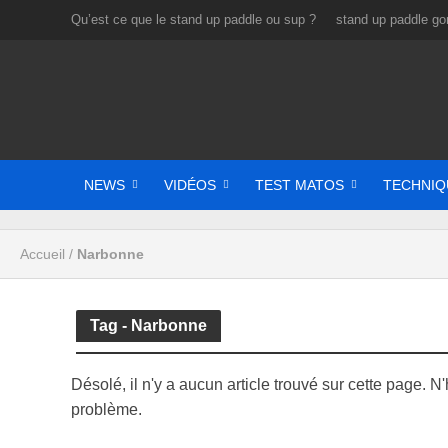
Qu’est ce que le stand up paddle ou sup ?
stand up paddle gon
NEWS
VIDÉOS
TEST MATOS
TECHNIQ
Accueil
/
Narbonne
Tag - Narbonne
Désolé, il n'y a aucun article trouvé sur cette page. 
problème.