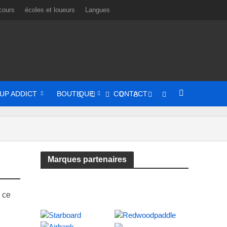
cours
écoles et loueurs
Langues
UP ADDICT
BOUTIQUE
CONTACT
Marques partenaires
 ce