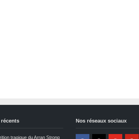
 récents
Nos réseaux sociaux
ition tragique du Arran Strong