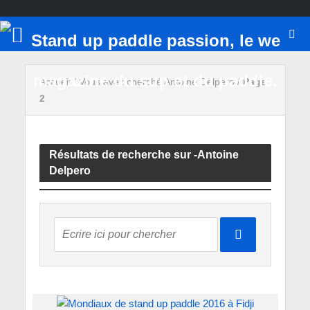
Accueil
/
Vous avez cherché Antoine Delpero
/
Page
2
Résultats de recherche sur -Antoine
Delpero